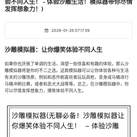
验不同人生！ - 体验沙雕生活！模拟器带你尽情
发挥想象力！)
2026-01-26 07:17:39
沙雕模拟器：让你爆笑体验不同人生
如果你也厌倦了单调的生活，渴望一些惊喜和有趣的体验，那么沙
雕模拟器将是你的不二之选。这款模拟器可以让你体验各种与生活
有关的沙雕场景，例如和恶作剧喜欢者玩玩具枪，变身成马桶进行
马桶冲刷比赛，或者和恶犬大战等等。总之，在沙雕模拟器中，你
可以尽情发挥想象力，爆笑体验不同人生。