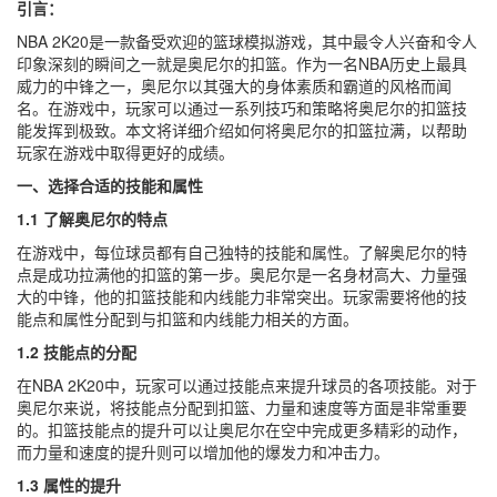
引言：
NBA 2K20是一款备受欢迎的篮球模拟游戏，其中最令人兴奋和令人
印象深刻的瞬间之一就是奥尼尔的扣篮。作为一名NBA历史上最具
威力的中锋之一，奥尼尔以其强大的身体素质和霸道的风格而闻
名。在游戏中，玩家可以通过一系列技巧和策略将奥尼尔的扣篮技
能发挥到极致。本文将详细介绍如何将奥尼尔的扣篮拉满，以帮助
玩家在游戏中取得更好的成绩。
一、选择合适的技能和属性
1.1 了解奥尼尔的特点
在游戏中，每位球员都有自己独特的技能和属性。了解奥尼尔的特
点是成功拉满他的扣篮的第一步。奥尼尔是一名身材高大、力量强
大的中锋，他的扣篮技能和内线能力非常突出。玩家需要将他的技
能点和属性分配到与扣篮和内线能力相关的方面。
1.2 技能点的分配
在NBA 2K20中，玩家可以通过技能点来提升球员的各项技能。对于
奥尼尔来说，将技能点分配到扣篮、力量和速度等方面是非常重要
的。扣篮技能点的提升可以让奥尼尔在空中完成更多精彩的动作，
而力量和速度的提升则可以增加他的爆发力和冲击力。
1.3 属性的提升