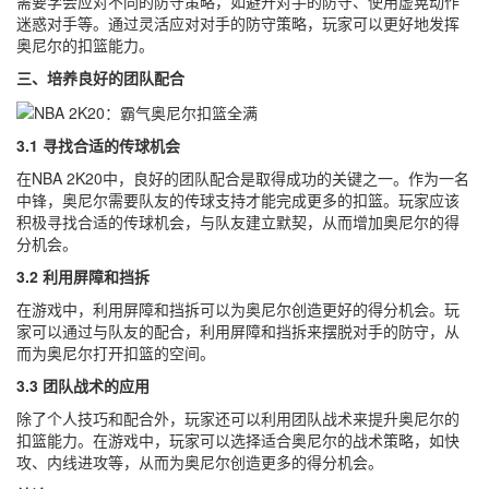
需要学会应对不同的防守策略，如避开对手的防守、使用虚晃动作
迷惑对手等。通过灵活应对对手的防守策略，玩家可以更好地发挥
奥尼尔的扣篮能力。
三、培养良好的团队配合
3.1 寻找合适的传球机会
在NBA 2K20中，良好的团队配合是取得成功的关键之一。作为一名
中锋，奥尼尔需要队友的传球支持才能完成更多的扣篮。玩家应该
积极寻找合适的传球机会，与队友建立默契，从而增加奥尼尔的得
分机会。
3.2 利用屏障和挡拆
在游戏中，利用屏障和挡拆可以为奥尼尔创造更好的得分机会。玩
家可以通过与队友的配合，利用屏障和挡拆来摆脱对手的防守，从
而为奥尼尔打开扣篮的空间。
3.3 团队战术的应用
除了个人技巧和配合外，玩家还可以利用团队战术来提升奥尼尔的
扣篮能力。在游戏中，玩家可以选择适合奥尼尔的战术策略，如快
攻、内线进攻等，从而为奥尼尔创造更多的得分机会。