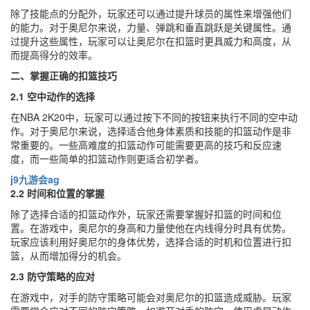
除了技能点的分配外，玩家还可以通过提升球员的属性来增强他们
的能力。对于奥尼尔来说，力量、弹跳和垂直跳跃是关键属性。通
过提升这些属性，玩家可以让奥尼尔在扣篮时更具威力和高度，从
而提高得分的效率。
二、掌握正确的扣篮技巧
2.1 空中动作的选择
在NBA 2K20中，玩家可以通过按下不同的按钮来执行不同的空中动
作。对于奥尼尔来说，选择适合他身体素质和技能的扣篮动作是非
常重要的。一些高难度的扣篮动作可能需要更高的技巧和反应速
度，而一些简单的扣篮动作则更适合初学者。
j9九游会ag
2.2 时间和位置的掌握
除了选择合适的扣篮动作外，玩家还需要掌握好扣篮的时间和位
置。在游戏中，奥尼尔的身高和力量使他在内线得分时具有优势。
玩家应该利用好奥尼尔的身体优势，选择合适的时机和位置进行扣
篮，从而增加得分的机会。
2.3 防守策略的应对
在游戏中，对手的防守策略可能会对奥尼尔的扣篮造成威胁。玩家