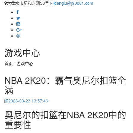
六盘水市茄和之涧58号
denglu@j90001.com
游戏中心
首页 - 游戏中心
NBA 2K20：霸气奥尼尔扣篮全
满
2026-03-23 13:57:46
奥尼尔的扣篮在NBA 2K20中的
重要性