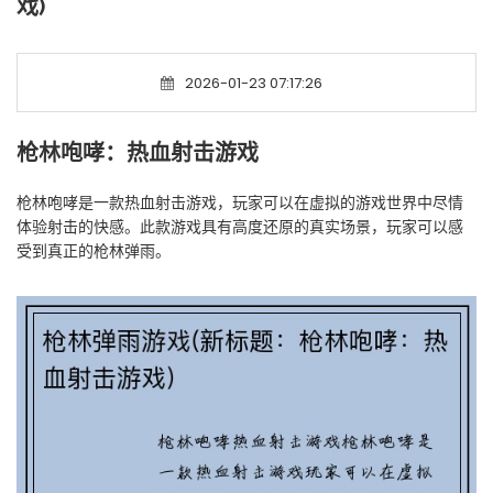
戏)
2026-01-23 07:17:26
枪林咆哮：热血射击游戏
枪林咆哮是一款热血射击游戏，玩家可以在虚拟的游戏世界中尽情
体验射击的快感。此款游戏具有高度还原的真实场景，玩家可以感
受到真正的枪林弹雨。