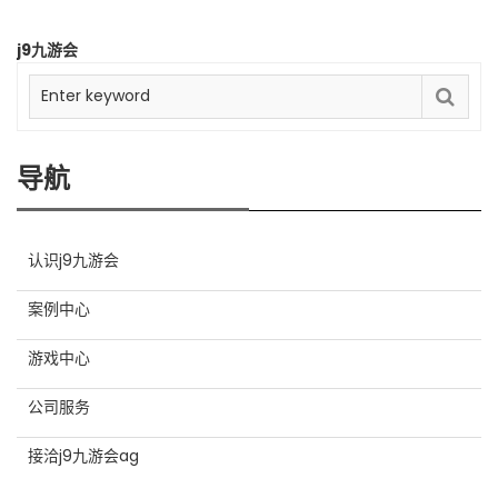
j9九游会
导航
认识j9九游会
案例中心
游戏中心
公司服务
接洽j9九游会ag